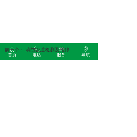
前一个：
消防管道检测及维修
ꀇ
ꂅ
ꁵ
ꀷ
首页
电话
服务
导航
后一个：
消防管道检测及维修
版权所有：
上海科探管网技术有限公司
沪ICP备2021016436号-1
本网站由阿里云提供云计算及安全服务
本网站支持
IPv6