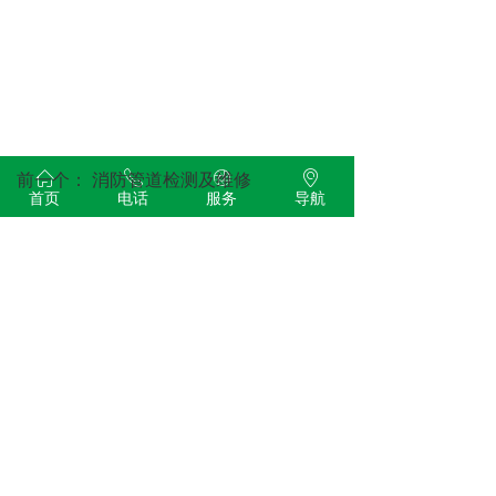
前一个：
消防管道检测及维修
ꀇ
ꂅ
ꁵ
ꀷ
首页
电话
服务
导航
后一个：
消防管道检测及维修
版权所有：
上海科探管网技术有限公司
沪ICP备2021016436号-1
本网站由阿里云提供云计算及安全服务
本网站支持
IPv6