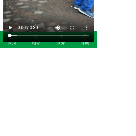
ꀇ
ꂅ
ꁵ
ꀷ
首页
电话
服务
导航
前一个：
消防管网示踪气体检测
后一个：
示踪气体气密性检测正在进行
中
版权所有：
上海科探管网技术有限公司