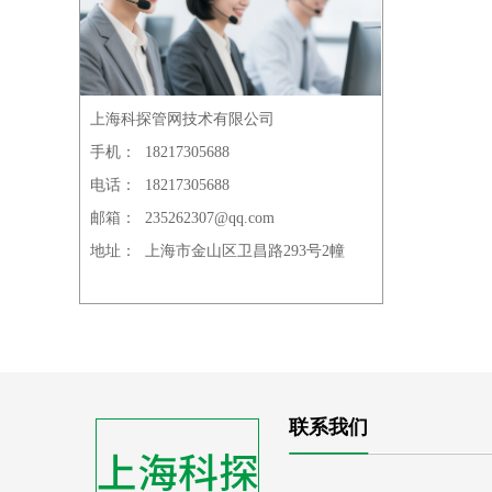
上海科探管网技术有限公司
手机：
18217305688
电话：
18217305688
邮箱：
235262307@qq.com
地址：
上海市金山区卫昌路293号2幢
联系我们