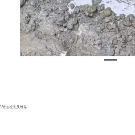
防管道检测及维修